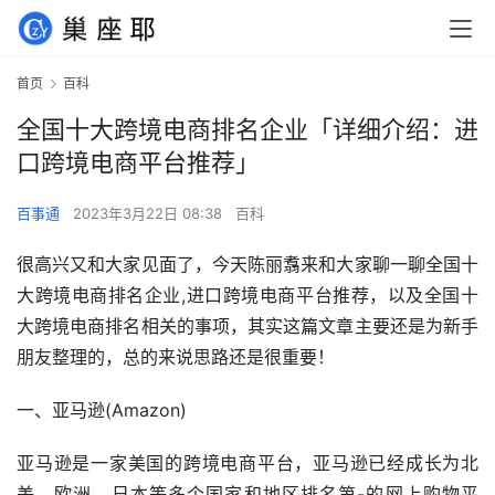
首页
百科
全国十大跨境电商排名企业「详细介绍：进
口跨境电商平台推荐」
百事通
2023年3月22日 08:38
百科
很高兴又和大家见面了，今天陈丽翥来和大家聊一聊全国十
大跨境电商排名企业,进口跨境电商平台推荐，以及全国十
大跨境电商排名相关的事项，其实这篇文章主要还是为新手
朋友整理的，总的来说思路还是很重要！
一、亚马逊(Amazon)
亚马逊是一家美国的跨境电商平台，亚马逊已经成长为北
美、欧洲、日本等多个国家和地区排名第-的网上购物平