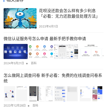
花呗没还款会怎么样有多少利息
「必看：无力还款最佳处理方法」
2023年4月1日
微信认证服务号怎么申请 最新手把手教你申请
•
2024年5月21日
百科
怎么做网上调查问卷 新手必看：免费的在线调查问卷系
统
•
2023年12月28日
百科