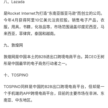
八、Lazada
是Rocket Internet为打造“东南亚版亚马逊”而创立的公司。
今年4月获得阿里10亿美元注资控股。销售电子产品，衣
服，用具，书籍，化妆品等，市场范围涵盖印度尼西亚，马
来西亚，菲律宾，泰国和越南。
九、敦煌网
敦煌网是中国本土的B2B进出口跨境电商平台。其CEO王树
彤是中国最早的电子商务行动者之一。
十、TOSPINO
TOSPINO同样是中国的B2B出口跨境电商平台，但却是一
个手机端的APP跨境电商平台，目前的主要市场在非洲、东
南亚、中东地区。