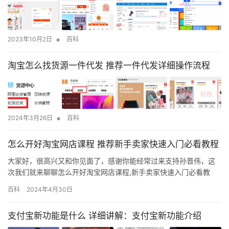
•
2023年10月2日
百科
淘宝怎么找货源一件代发 推荐一件代发详细操作流程
•
2024年3月26日
百科
怎么开好淘宝网店课程 推荐新手卖家快速入门必看教程
大家好，很高兴又和你见面了，感谢你能经常过来支持孙晋伟，这
次我们就来聊聊怎么开好淘宝网店课程,新手卖家快速入门必看教
程，还有关于怎么开好淘宝网店等等其他相关干货，这些其实都是
百科
2024年4月30日
一些必备知识，只是有些时候我们没有遇到就没有去了解而已！ 淘
宝店的运营说白了就是“卖东西”，那跟摆地摊卖东西有什么区别呢？
支付宝新功能是什么 详细讲解：支付宝新功能介绍
摆路边摊找个好点的地方坐着，就会有人过来买你点东西，而做淘
宝你…