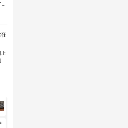
了
少用
你在
机上
相关
如
不太
及开