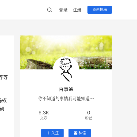
登录
注册
原创投稿
等等
百事通
你不知道的事情我可能知道～
蚂蚁
帮
9.3K
0
文章
粉丝
关注
私信