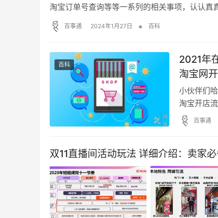
淘宝订单号查询等等一系列的相关事项，认认真
哈！ 2018年的双十一就这么过去了，不出意
•
百事通
2024年1月27日
百科
户都开始等待快递小哥的送货上门服务了吧，都
2021
百科
淘宝网开
小伙伴们哈
淘宝开店流
的各种内容
百事通
果你认真读
清楚的，那
双11直播间活动玩法 详细介绍：卖家
店的步骤是