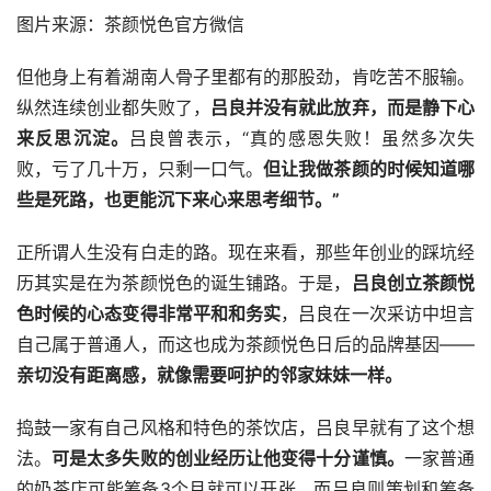
图片来源：茶颜悦色官方微信
但他身上有着湖南人骨子里都有的那股劲，肯吃苦不服输。
纵然连续创业都失败了，
吕良并没有就此放弃，而是静下心
来反思沉淀。
吕良曾表示，“真的感恩失败！虽然多次失
败，亏了几十万，只剩一口气。
但让我做茶颜的时候知道哪
些是死路，也更能沉下来心来思考细节。”
正所谓人生没有白走的路。现在来看，那些年创业的踩坑经
历其实是在为茶颜悦色的诞生铺路。于是，
吕良创立茶颜悦
色时候的心态变得非常平和和务实
，吕良在一次采访中坦言
自己属于普通人，而这也成为茶颜悦色日后的品牌基因——
亲切没有距离感，就像需要呵护的邻家妹妹一样。
捣鼓一家有自己风格和特色的茶饮店，吕良早就有了这个想
法。
可是太多失败的创业经历让他变得十分谨慎。
一家普通
的奶茶店可能筹备3个月就可以开张，而吕良则策划和筹备