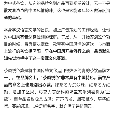
为中式茶饮，从它的品牌名到产品再到视觉设计，无一不是
散发着浓浓的中国风情韵味，这也是它能跟年轻人做深度沟
通的基础。
本身学汉语言文学的吕良，加上广告策划的工作经验，让他
对中国风有着深刻独到的理解。于是，从一开始筹划这个项
目的时候，吕良便决定做一款带有中国风情的茶饮，与市面
上流行的茶饮相区隔。
早在中国风开始流行之前，
吕良就先
知先觉地押中了这一宝藏文化赛道。
茶颜悦色算是将中国传统文化运用得炉火纯青的茶饮品牌之
一了。
在品牌名上，“茶颜悦色”非常具有中国特色。而在产
品的命名上也是别出心裁，
绿茶名为浣沙绿、红茶名为红
颜、增加了坚果、巧克力等配料的奶盖茶系列被称为“豆
蔻”。而单品名也极具古风：声声乌龙、烟花易冷、筝筝纸
鸢、蔓越阑珊……单是听名字，就充满了诗情画意。