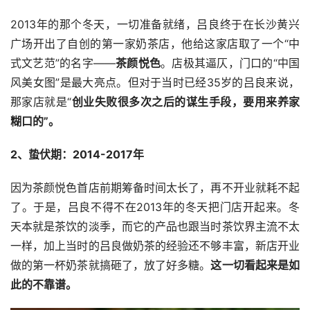
2013年的那个冬天，一切准备就绪，吕良终于在长沙黄兴
广场开出了自创的第一家奶茶店，他给这家店取了一个“中
式文艺范”的名字——
茶颜悦色
。店极其逼仄，门口的“中国
风美女图”是最大亮点。但对于当时已经35岁的吕良来说，
那家店就是“
创业失败很多次之后的谋生手段，要用来养家
糊口的”。
2、蛰伏期：2014-2017年
因为茶颜悦色首店前期筹备时间太长了，再不开业就耗不起
了。于是，吕良不得不在2013年的冬天把门店开起来。冬
天本就是茶饮的淡季，而它的产品也跟当时茶饮界主流不太
一样，加上当时的吕良做奶茶的经验还不够丰富，新店开业
做的第一杯奶茶就搞砸了，放了好多糖。
这一切看起来是如
此的不靠谱。