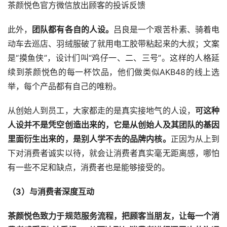
茶颜悦色官方微信放出顾客的投诉反馈
此外，
团队都有各自的人设。
吕良是一个艰苦朴素、骑着电
动车去巡店、羽绒服破了就用电工胶带粘起来的大叔；文案
是“摸鱼侠”，设计们叫“鸡仔一、二、三号”。这样的人格延
续到茶颜悦色的每一杯饮品，他们做类似AKB48的线上选
举，每个产品都有自己的唯粉。
从创始人到员工，大家都走的是真实接地气的人设，
可这种
人设并不是凭空创造出来的，它是从创始人及其团队的基因
里面衍生出来的，是别人学不去的品牌内核。
正因为从上到
下对消费者诚实以待，就会让消费者真实毫无距离感，哪怕
有一些不足和缺点，消费者也是能够接受的。
（3）与消费者深度互动
茶颜悦色致力于规范服务流程，把顾客当朋友，让每一个消