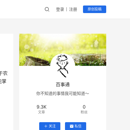
登录
注册
原创投稿
于农
能掌
百事通
你不知道的事情我可能知道～
9.3K
0
文章
粉丝
关注
私信