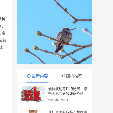
品种
高，
和家
么每
木
最新内容
随机推荐
油价波动背后的秘密：哪
些因素会导致能源价格上
涨？
2026年8月8日
开什么国际玩笑？黄西事