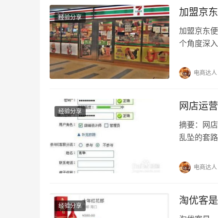
加盟京东
经验分享
加盟京东便
个角度深入
还会吐槽一
值得一看！
电商达人
得一塌糊涂
好吗？别急
网店运营
经验分享
摘要：网店
乱坠的套路
到付费投流
还没订单找
电商达人
着没流量，
分类栏里“
淘优客是
经验分享