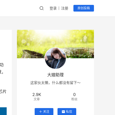
登录
注册
原创投稿
功
就，
大嫂助理
这家伙太懒，什么都没有留下～
芯片
2.9K
0
文章
粉丝
关注
私信