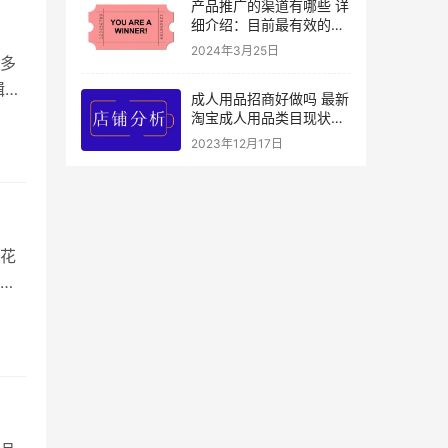
产品推广的渠道有哪些 详
细介绍：目前最有效的5
种推广渠道
2024年3月25日
多
辑，
成人用品招商好做吗 最新
对
淘宝成人用品类目现状分
析
念火
2023年12月17日
美
花
优化
看完
天喊
，