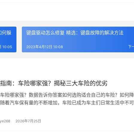
如何躲
键盘驱动怎么修复 精选：键盘故障的解决方法
 10:05
2023年4月12日 10:08
下
指南：车险哪家强？揭秘三大车险的优劣
车险哪家强？数据告诉你答案如何选购适合自己的车险？如何降
随着汽车保有量的不断增加，车险已成为车主们日常生活中不可
，在众多车险产品中，如何挑选一款适合自己的车险产品，成为
的焦点，我们就来为大家揭秘三大车险的优劣，助您选购最适合
ye268
2026年7月25日
车险哪家强？数据告诉你答案据统计，我国车险市场规模已超过
交强险、三者险和车损险是三大最受欢迎的车险产品，这