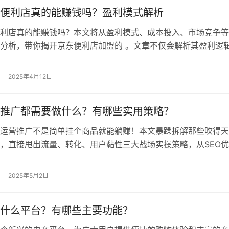
便利店真的能赚钱吗？盈利模式解析
利店真的能赚钱吗？本文将从盈利模式、成本投入、市场竞争等
分析，带你揭开京东便利店加盟的 。文章不仅会解析其盈利逻
些加盟陷阱，帮你避免踩坑。如果你正在考虑加盟，这篇内容绝
 京东便利店加盟：是风口还是坑？ 最近几年，京东便利店的概
2025年4月12日
，各种宣传广告铺天盖地，仿佛加盟就能躺赚。但现实真的如此
着掏…
推广都需要做什么？有哪些实用策略？
运营推广不是简单挂个商品就能躺赚！本文暴躁拆解那些吹得天
，直接甩出流量、转化、用户黏性三大战场实操策略，从SEO
的坑，从客服话术到老客收割的 * 操作，全程说人话带吐槽，
你老板加工资！ 一、网店推广？先把你那破店铺拾掇明白！ 天
2025年5月2日
点开你店铺首页：主图糊得像马赛克，详情页写得比裹脚布还长
…
什么平台？有哪些主要功能？