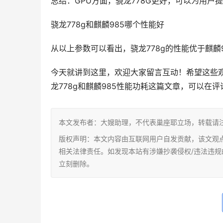
总结：GPU方面，骁龙778G更好，可以为用户
骁龙778g和麒麟985哪个性能好
从以上参数可以看出，骁龙778g的性能优于麒麟9
今天就讲到这里，欢迎大家留言互动！希望这些
龙778g和麒麟985性能功耗这篇文章，可以在
本文发布者：大嫂助理，不代表巢座耶立场，转载请
版权声明：本文内容由互联网用户自发贡献，该文观
相关法律责任。如发现本站有涉嫌抄袭侵权/违法违规的内容，
立刻删除。