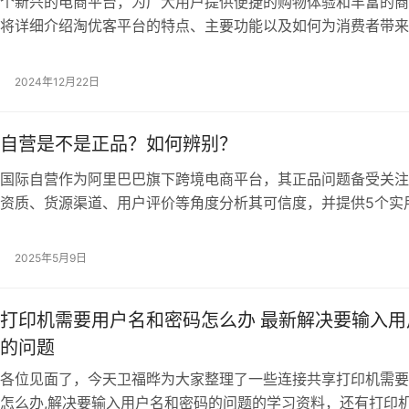
个新兴的电商平台，为广大用户提供便捷的购物体验和丰富的商
将详细介绍淘优客平台的特点、主要功能以及如何为消费者带来
者更好地了解和使用淘优客。 一、淘优客平台简介 淘优客作为
平台，致力于打造一个集购物、分享、互动于一体的全新购物环
2024年12月22日
集了众多优质商家和商品，为用户提供丰富多样的购物选择。 
功能 …
自营是不是正品？如何辨别？
国际自营作为阿里巴巴旗下跨境电商平台，其正品问题备受关注
资质、货源渠道、用户评价等角度分析其可信度，并提供5个实
括查备案、看物流、验防伪等。同时吐槽部分商家套路，提醒消
，最后附上 指南。3000字干货帮你避开海淘深坑！ 一、天猫
2025年5月9日
不靠谱？先看这3个硬指标 每次打开天猫国际，看到那些比专柜
打印机需要用户名和密码怎么办 最新解决要输入用
的问题
各位见面了，今天卫福晔为大家整理了一些连接共享打印机需要
怎么办,解决要输入用户名和密码的问题的学习资料，还有打印机