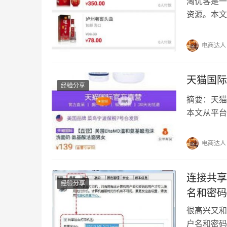
淘优客是一
资源。本文
利，帮助读
新兴的电商
电商达人
境。平台汇
淘优客主要
天猫国际
经验分享
摘要：天猫
本文从平台
别技巧，包
者保持理性
电商达人
自营到底靠
宜30%的…
连接共享
经验分享
名和密码
很高兴又和
户名和密码