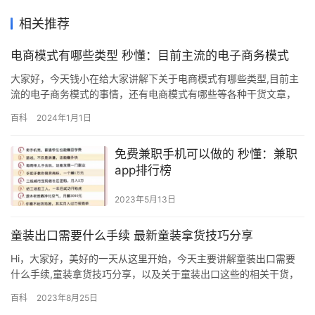
相关推荐
电商模式有哪些类型 秒懂：目前主流的电子商务模式
大家好，今天钱小在给大家讲解下关于电商模式有哪些类型,目前主
流的电子商务模式的事情，还有电商模式有哪些等各种干货文章，
想要做好首先一定要把基本功练好了，否者是很难持续提升的。 相
百科
2024年1月1日
信很多小伙伴都知道，淘宝、拼多多、唯品会、每日优鲜、小红书
等这些平台，那么这些平台都属于什么电商模式呢？我相信你一定
免费兼职手机可以做的 秒懂：兼职
不是很清楚吧，那么接下来咱们就一起来看看，目前国内最典型的
app排行榜
电商模式…
2023年5月13日
童装出口需要什么手续 最新童装拿货技巧分享
Hi，大家好，美好的一天从这里开始，今天主要讲解童装出口需要
什么手续,童装拿货技巧分享，以及关于童装出口这些的相关干货，
思路决定出路，确实，这个真的很重要，希望能帮到你！ 不过童装
百科
2023年8月25日
出口市场“蛋糕”虽大，问题也在不断暴露，品类单一、同质化情况严