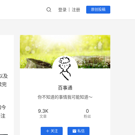
登录
注册
原创投稿
以及
读完
百事通
你不知道的事情我可能知道～
如今
9.3K
0
要注
文章
粉丝
关注
私信