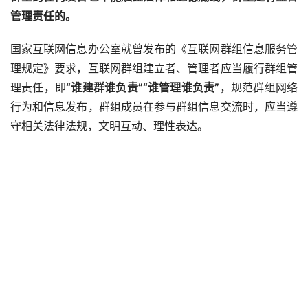
管理责任的。
国家互联网信息办公室就曾发布的《互联网群组信息服务管
理规定》要求，互联网群组建立者、管理者应当履行群组管
理责任，即
“谁建群谁负责”“谁管理谁负责”
，规范群组网络
行为和信息发布，群组成员在参与群组信息交流时，应当遵
守相关法律法规，文明互动、理性表达。
随着法律的不断完善和公民个人权益意识的不断提高，对于
群内的违法行为或侵犯他人合法权益的行为，如果群主不履
行监管职责，则有可能承担法律责任呦。
ok，这篇文章到这里就结束了哈，希望更多的新手朋友可
以得到帮助，阅读完微信怎么拉人进群步骤「秒懂：教你快
速拉人进微信群」感觉学到很多知识，那就帮忙点个赞吧！
也可以收藏
巢座耶
学习网哈！