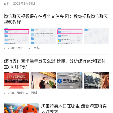
容，先说明一下，老司机直接飘过吧，主要是讲解给新手朋友们的
百科
2023年8月29日
哈！ 此外，据“电诉宝”接到用户对“义乌购”、“1688批发网”的投诉案
例显示，“义乌购”、“1688批发网”存在商品质量、发货问题、退款问
微信聊天视频保存在哪个文件夹 附：教你提取微信聊天
题等问题。 2020年5月3日，四川省的沈…
视频教程
•
2023年11月11日
百科
建行支付宝卡通年费怎么退 秒懂：分析建行etc和支付
宝etc哪个好
•
2023年8月8日
百科
淘宝特卖入口在哪里 最新淘宝特卖
入驻要求