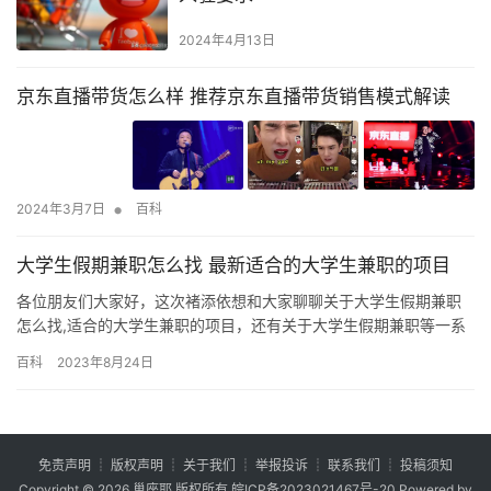
2024年4月13日
京东直播带货怎么样 推荐京东直播带货销售模式解读
•
2024年3月7日
百科
大学生假期兼职怎么找 最新适合的大学生兼职的项目
各位朋友们大家好，这次褚添依想和大家聊聊关于大学生假期兼职
怎么找,适合的大学生兼职的项目，还有关于大学生假期兼职等一系
列的内容，如果你是老司机，你可能觉得很简单，但如果你是新
百科
2023年8月24日
手，你可能就不这么想了。 本期介绍大学生基本所有的兼职渠道，
为什么要做这期呢，因为大部分的人想不到自己要做什么，也不知
道如何去寻找，那么看了这期后心里就有个估算了。 话不多说直接
上干货。…
免责声明
┊
版权声明
┊
关于我们
┊
举报投诉
┊
联系我们
┊
投稿须知
Copyright © 2026
巢座耶
版权所有
皖ICP备2023021467号-20
Powered by