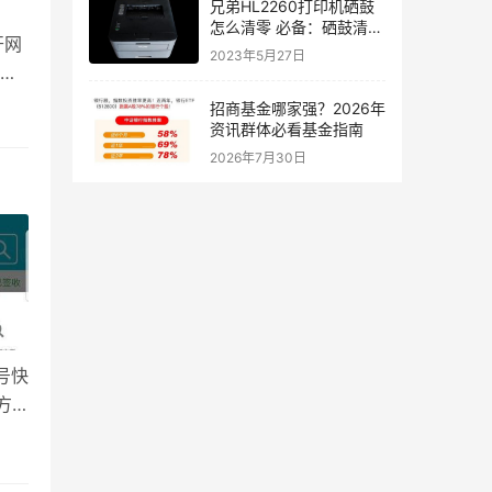
兄弟HL2260打印机硒鼓
怎么清零 必备：硒鼓清零
开网
实用教程
2023年5月27日
读
据测
招商基金哪家强？2026年
资
资讯群体必看基金指南
至
2026年7月30日
号快
方
入单