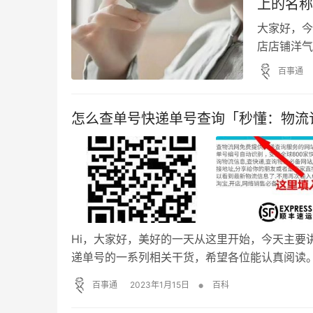
上的名称
大家好，今
店店铺洋气
完，把我想
百事通
算，具体如
源广，较得
怎么查单号快递单号查询「秒懂：物流
易负债。 2
Hi，大家好，美好的一天从这里开始，今天主要
递单号的一系列相关干货，希望各位能认真阅读
法： 进入查询页面： 长按上面的二维码识别进
•
百事通
2023年1月15日
百科
子上的运单号(条码下面的数字)或者是商家发给