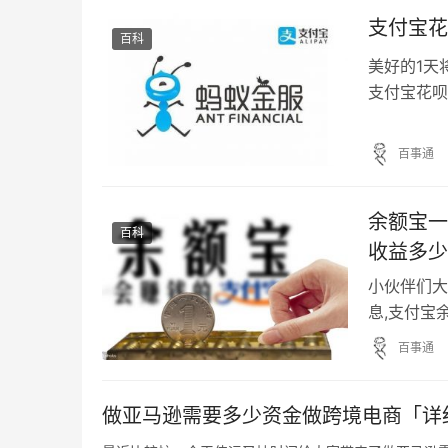
支付宝花
百科
美好的1天
支付宝花呗
新手朋友来
获！ 自从
百事通
十多亿。而
金服有很大
余额宝一
百科
收益多少
小伙伴们大
息,支付宝
少的一系列
百事通
享给你们！
余额宝还是
做亚马逊需要多少资金做跨境电商「详
币基金…