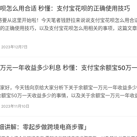
呗怎么用合适 秒懂：支付宝花呗的正确使用技巧
将要从这里开始啦！今天笔者钱舒拉来说说支付宝花呗怎么用合适
的正确使用技巧，以及支付宝花呗怎么用相关的事项，这篇文章
说是比较重要的，因为涉及到各个方面，阅读完你一定能有所收
马云创立了支付宝这个第三方交易平台之后，目前用户量已经达
2023年12月7日
支付宝之所以受到那么多人的支持和喜爱，这跟支付宝推出的蚂
的关系。…
万元一年收益多少利息 秒懂：支付宝余额宝50万
家好，今天钱向京给大家分析下关于余额宝一万元一年收益多少
余额宝50万一天收益多少的事情，以及关于余额宝一万元一年收
相关内容，只要你每天都能来，我就能每天整理一些不错的干货
2023年11月10日
 如果我们手上有1万元闲钱，是存余额宝还是银行定期呢？ 1万
银行定期 1、风险性 余额宝的本质是货币基金，因此也就具有
细讲解：零起步做跨境电商步骤」