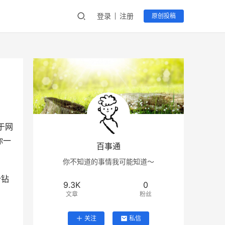
登录
注册
原创投稿
于网
你一
百事通
你不知道的事情我可能知道～
个钻
9.3K
0
文章
粉丝
关注
私信