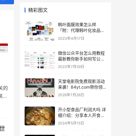
精彩图文
韩叶面膜效果怎么样
「附：代理韩叶化妆品的
价格表」
2023年4月17日
微信公众平台怎么用教程
最新教你新手如何写公众
号文章
2023年7月29日
天堂电影院免费观影活动
来袭！84yt.com带你领
关的
略经典魅力
2026年7月26日
装修
面我
开小型食品厂利润大吗 详
细介绍：分享本人开食品
厂的真实经历
2024年5月15日
世