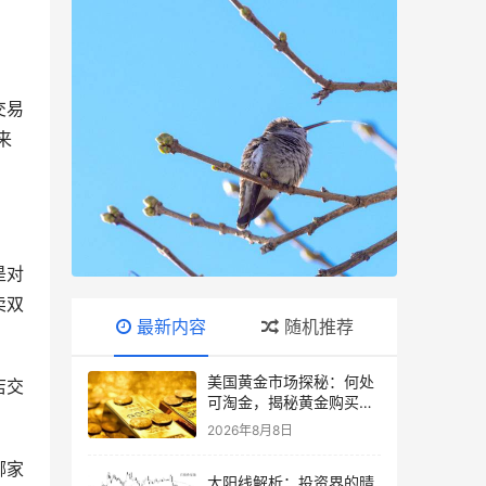
。
交易
来
是对
卖双
最新内容
随机推荐
美国黄金市场探秘：何处
店交
可淘金，揭秘黄金购买指
南
2026年8月8日
哪家
大阳线解析：投资界的晴