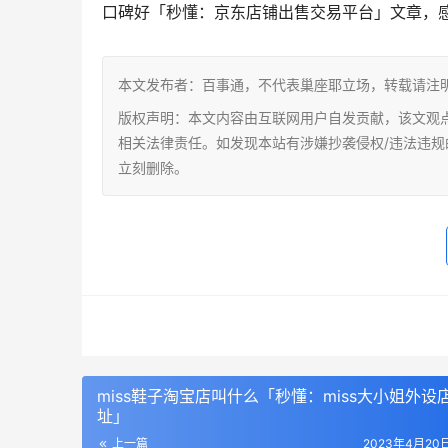
口碑好「秒懂：京东店铺出售交易平台」文章，
本文发布者：百事通，不代表巢座耶立场，转载请注
版权声明：本文内容由互联网用户自发贡献，该文观
相关法律责任。如发现本站有涉嫌抄袭侵权/违法违规的内容，
立刻删除。
miss鞋子淘宝店叫什么「秒懂：miss大小姐外设
址」
上一篇
2023年4月20日