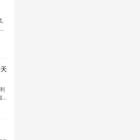
,
对
到了
蚁
一天
利
益多
分
元存
了货