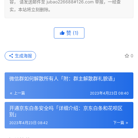
容， 请发送邮件至 jubao226688#126.com 举报，一经查
实，本站将立刻删除。
赞
(1)
生成海报
0
微信群如何解散所有人「附：群主解散群礼貌语」
上一篇
2023年4月23日 08:40
开通京东白条安全吗「详细介绍：京东白条和花呗区
别」
2023年4月23日 08:42
下一篇