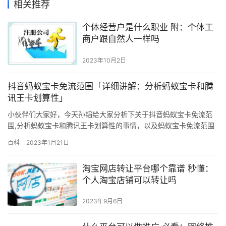
相关推荐
个体经营户是什么职业 附：个体工
商户跟自然人一样吗
2023年10月2日
抖音蚂蚁宝卡免流范围「详细讲解：分析蚂蚁宝卡和腾
讯王卡划算性」
小伙伴们大家好，今天孙韬给大家分析下关于抖音蚂蚁宝卡免流范
围,分析蚂蚁宝卡和腾讯王卡划算性的事情，以及蚂蚁宝卡免流范围
这些一系列的相关干货内容，既然来了就别走了，好好的静下心把
百科
2023年1月21日
这篇文章阅读完相信你会有一定的收获哦！ 如果您是以上APP的专
用户, 那千万不要错过了。 具体免流应用如下： 宝卡用户(阿里宝
淘宝网店转让平台哪个靠谱 秒懂：
卡、蚂蚁宝卡、钉钉宝卡)，在原有24款免流应用基础上自动新…
个人淘宝店铺可以转让吗
2023年9月6日