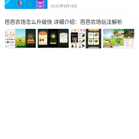
2023年9月19日
芭芭农场怎么升级快 详细介绍：芭芭农场玩法解析
•
2023年11月30日
百科
学习怎样开网店的知识「详细讲解：开网店的流程操作
步骤」
Hi，大家好，美好的一天从这里开始，今天主要讲解学习怎样开网
店的知识,开网店的流程操作步骤，还有关于学习怎样开网店这些的
相关干货文章，想要做好首先一定要把基本功练好了，否者是很难
百科
2023年2月17日
持续提升的。 怎么开网店、怎么开淘宝网店、如何开淘宝网店、如
何开网店、如何开淘宝网店、新手怎么开网店、淘宝网店怎么开、
有哪些加盟项目可以选择 详细讲
怎么开网店、如何开网店 我发现，很多掌柜都喜欢去站外推广，而
解：推荐小投资2~3万加盟店
忽视…