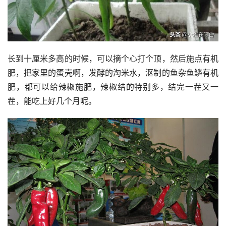
长到十厘米多高的时候，可以摘个心打个顶，然后施点有机
肥，把家里的蛋壳啊，发酵的淘米水，沤制的鱼杂鱼鳞有机
肥，都可以给辣椒施肥，辣椒结的特别多，结完一茬又一
茬，能吃上好几个月呢。