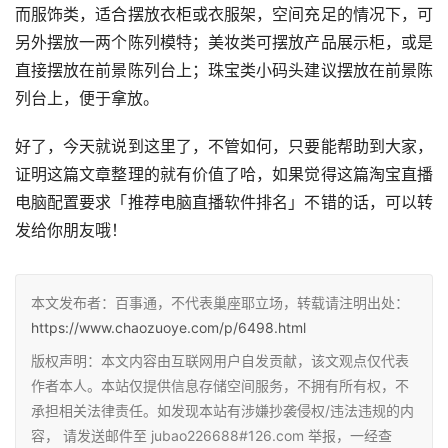
而服饰类，适合摆放衣柜或衣服架，空间充足的情况下，可
另外摆放一两个陈列模特；美妆类可摆放产品展示柜，或是
直接摆放在前景陈列台上；珠宝类小码头建议摆放在前景陈
列台上，便于拿放。
好了，今天就说到这里了，不管如何，只要能帮助到大家，
证明这篇文章整理的就有价值了哈，如果觉得这篇淘宝直播
电脑配置要求「推荐电脑直播软件排名」不错的话，可以转
发给你朋友哦！
本文发布者：百事通，不代表巢座耶立场，转载请注明出处：
https://www.chaozuoye.com/p/6498.html
版权声明：本文内容由互联网用户自发贡献，该文观点仅代表
作者本人。本站仅提供信息存储空间服务，不拥有所有权，不
承担相关法律责任。如发现本站有涉嫌抄袭侵权/违法违规的内
容， 请发送邮件至 jubao226688#126.com 举报，一经查