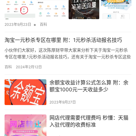
•
2023年9月23日
百科
淘宝一元秒杀专区在哪里 附：1元秒杀活动报名技巧
小伙伴们大家好，这次陈厚财早带大家来分析下关于淘宝一元秒杀
专区在哪里,1元秒杀活动报名技巧，还有关于淘宝一元秒杀专区这些
的精品干货文章，这篇文章对新手朋友来说是比较重要的，因为涉
百科
2024年2月12日
及到各个方面，阅读完你一定能有所收获！ 打开淘宝特价版的
APP，就可以在首页看到1元秒杀的活动，流量还是比较大的，那么
余额宝收益计算公式怎么算 附：余
我们商家该如何报名呢？活动有什么要求？接下来陈厚财就为大家
额宝1000元一天收益多少
介绍。…
2023年9月27日
网店代理需要代理费吗 秒懂：天猫
入驻代理的收费标准