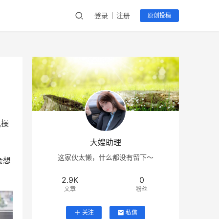
登录
注册
原创投稿
,操
大嫂助理
这家伙太懒，什么都没有留下～
会想
2.9K
0
文章
粉丝
关注
私信