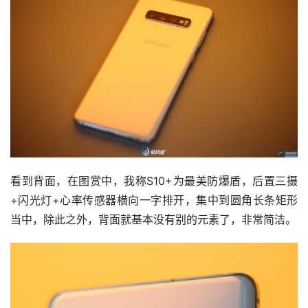
看到背面，在图赏中，我称S10+为最美防爆盾，后置三摄
+闪光灯+心率传感器横向一字排开，集中到圆角长条矩形
当中，除此之外，背面就基本没有别的元素了，非常简洁。