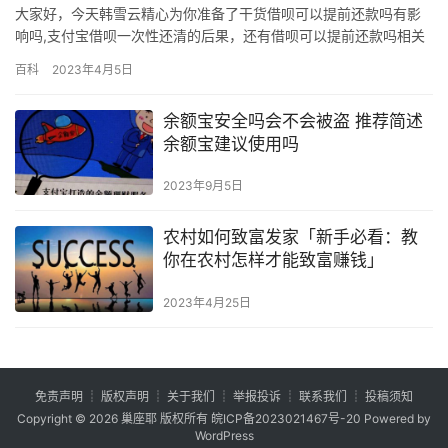
大家好，今天韩雪云精心为你准备了干货借呗可以提前还款吗有影
响吗,支付宝借呗一次性还清的后果，还有借呗可以提前还款吗相关
的各种内容，其实这个内容对于新手来说还是挺重要的，因为涉及
百科
2023年4月5日
面很大。如果你认真读了，一定会有所收获！ 蚂蚁借呗提前还款收
取利息的方式有不同哦，并且可能导致额度降低，权限关闭，我们
余额宝安全吗会不会被盗 推荐简述
一起来看看有哪些后果吧。 一、蚂蚁借呗可不可以提前还款 因为蚂
余额宝建议使用吗
蚁借…
2023年9月5日
农村如何致富发家「新手必看：教
你在农村怎样才能致富赚钱」
2023年4月25日
免责声明
┊
版权声明
┊
关于我们
┊
举报投诉
┊
联系我们
┊
投稿须知
Copyright © 2026
巢座耶
版权所有
皖ICP备2023021467号-20
Powered by
WordPress