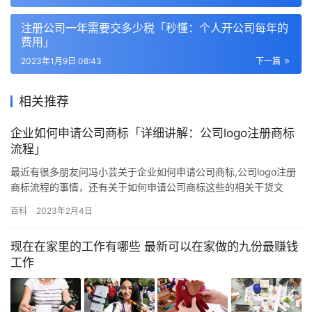
注册公司一年需要交多少税「秒懂：个人开公司每年的
费用」
2023年1月9日 08:43
下一篇
相关推荐
企业如何申请公司商标「详细讲解：公司logo注册商标
流程」
最近有很多朋友问冯小芸关于企业如何申请公司商标,公司logo注册
商标流程的事情，还有关于如何申请公司商标这些的相关干货文
章，整理总结之后，我就想着写这篇文章和大家分享一下，因为毕
百科
2023年2月4日
竟新手朋友还是很多的！ 但创业者们就会疑惑了，到底是以个人名
义申请注册商标好呢,还是等营业执照下来以公司名称申请好？今天
现在在家里的工作有哪些 最新可以在家做的九份最赚钱
我们就一起来看看两者到底有什么区别？ 一、注册商标时所需提供
工作
的…