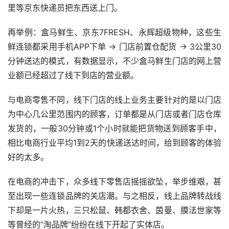
里等京东快递员把东西送上门。
再举例：盒马鲜生、京东7FRESH、永辉超级物种，这些生
鲜连锁都采用手机APP下单 → 门店前置仓配货 → 3公里30
分钟送达的模式，有数据显示，不少盒马鲜生门店的网上营
业额已经超过了线下到店的营业额。
与电商零售不同，线下门店的线上业务主要针对的是以门店
为中心几公里范围内的顾客，订单都是从门店或者门店仓库
发货的，一般30分钟或1个小时就能把货物送到顾客手中，
相比电商行业平均1到2天的快递送达时间，给到顾客的体验
好的太多。
在电商的冲击下，众多线下零售店摇摇欲坠，举步维艰，甚
至出现一些连锁品牌的关店潮。与之相反，线上品牌转战线
下却是一片火热，三只松鼠、韩都衣舍、茵曼、膜法世家等
等曾经的“淘品牌”纷纷在线下开起了实体店。