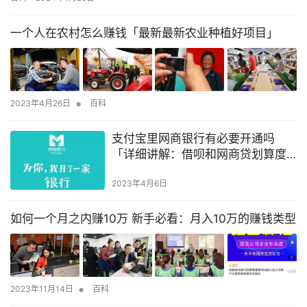
续提升的。 什么是抖音商业代运营？ 抖音代运营，就是由专业抖音
营销运营团队公司，直接为商家企业提供抖音账号整体运营、内容
一个人在农村怎么赚钱「最新最新农业种植好项目」
策划、视频拍摄、文案视频编辑制作、账号管理等系统服务，帮助
商家降…
•
2023年4月26日
百科
支付宝里网商银行有必要开通吗
「详细讲解：借呗和网商贷划算度
对比」
2023年4月6日
如何一个月之内赚10万 新手必看：月入10万的赚钱类型
•
2023年11月14日
百科