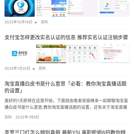
•
2023年10月16日
百科
支付宝怎样更改实名认证的信息 推荐实名认证注销步骤
•
2024年1月25日
百科
淘宝直播白皮书是什么意思「必看：教你淘宝直播话题
的设置」
美好的1天即将在这里开始，下面就由笔者吴振峰来一起聊聊淘宝直
播白皮书是什么意思,教你淘宝直播话题的设置，还有关于淘宝直播
白皮书等一系列的内容，希望你认真看完这篇文章后，能充分理解
百科
2023年1月6日
我想表达的意思。相信你很快就能掌握！你离大牛越来越近了！ 前
两年无论是官方还是机构都是在摸着石头过河，毕竟电商直播是一
圣罗兰口红怎么辨别真假 最新YSL离职柜姐6招教你辨
种新的商业形态，整个行业的从业者都是新人。新的商业形态，需