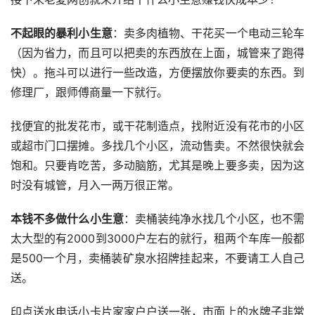
不起眼的暴利小生意
：卖多肉植物、干花买一个电动三轮车
（因为省力，而且可以把卖的东西放在上面，城管来了跑得
快）。拖斗可以进行一些改造，方便摆放你要卖的东西。到
修理厂，跟师傅商量一下就行。
找便宜的批发花市，或干花制造点，找附近没有花市的小区
或超市门口摆摊。多找几个小区，流动售卖。不然很快就会
饱和。只要肯吃苦，多动脑筋，尤其是晚上要多卖，因为这
时没有城管，月入一两万很正常。
本钱不多做什么小生意
：卖桶装纯净水找几个小区，也不需
太大型的有2000到3000户左右的就行，租两个车库一般都
是500一个月，卖桶装矿泉水招牌挂起来，不要请工人自己
送。
印点送水电话小卡片家家户户送一张，市面上的水牌子非常