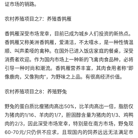
证市场的销路。
农村养殖项目之7：养殖香鹑雁
香鹑雁深受市场宠幸，目前已成为城乡人们投资的新热点。
香鹑雁又称美洲香鹑雁，爱清洁，不太嘻水，是一种性情温
顺、叫声柔哑的禽种。在国外已进入饭店家庭的餐桌，深受
消费者欢迎。作为国内市场上一种新的飞禽肉食品种，必将
引导一种时尚和潮流。香鹑雁营养丰富，其肉食用者称“即
像鹿肉，又像狗肉”，为野味之上品。有很高经济价值。
农村养殖项目之8：养殖野兔
野兔的蛋白质比瘦猪肉高出50%，比羊肉高出一倍，脂肪仅
为猪肉的1/16、羊肉的1/7，胆固醇含量为猪肉的1/3、鸡鸭
肉的2/3，因此深受市场宠幸，特别是在南方市场，野兔现
60-70元/只仍供不应求，且现国内的饲养远远无法满足市