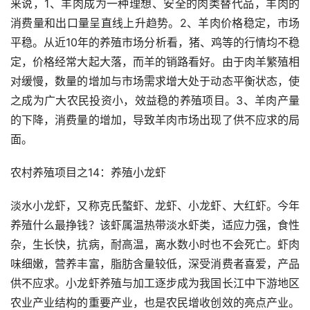
来说，1、羊肉成为一种理想、安全的肉类替代品，羊肉的
消费量和出口量呈直线上升趋势。2、羊肉价格稳定，市场
平稳。从近10年的养殖市场分析看，猪、鸡等的行情均不稳
定，价格经常大起大落，而羊的销路看好。由于肉羊繁殖相
对缓慢，数量的增加与市场需求增大处于动态平衡状态，使
之成为广大农民投资小，效益稳的养殖项目。3、羊肉产量
的下降，消费量的增加，导致羊肉市场出现了供不应求的局
面。
农村养殖项目之14：养殖小龙虾
淡水小龙虾，又称克氏螯虾、龙虾、小龙虾、大红虾。今年
养殖什么最挣钱？该虾属温热带淡水虾类，适应力强，食性
杂，生长快，抗病，耐高温，离水数小时也不会死亡。虾肉
味细嫩，营养丰富，脂肪含量较低，深受消费者喜爱，产品
供不应求。小龙虾养殖与加工逐步成为我国长江中下游地区
农业产业结构的重要产业，也是农民增收创效的亮点产业。