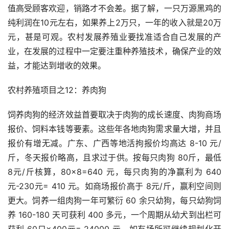
值高受顾客欢迎，销路才不会差。据了解，一只万源黑鸡的
纯利润在10元左右，如果养上2万只，一年的收入就是20万
元，甚是可观。农村发展养殖业要找准适合自己发展的产
业，在发展的过程中一定要注重种养殖技术，确保产业的效
益，才能达到增收的效果。
农村养殖项目之12：养肉狗
饲养肉狗的经济效益首要取决于肉狗的成长速度、肉狗商场
报价、饲料本钱等要素。这些年各地肉狗需求量大增，并且
报价有增无减。广东、广西等地活拘报价均高达 8-10 元/
斤，冬天报价略高，且求过于供。按每只肉狗 80斤，最低
8元/斤核算，80×8=640 元，每只肉狗的净赢利为 640
元-230元= 410 元。如商场报价高于 8元/斤，赢利空间则
更大。饲养一组肉狗一年可繁衍 60 余只幼狗，每只幼狗饲
养 160-180 天可获利 400 多元，一个周期从幼犬到出栏可