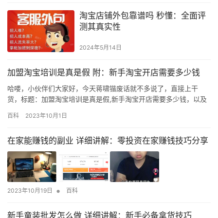
淘宝店铺外包靠谱吗 秒懂：全面评
测其真实性
2024年5月14日
加盟淘宝培训是真是假 附：新手淘宝开店需要多少钱
哈喽，小伙伴们大家好，今天蒋啸锴废话就不多说了，直接上干
货，标题：加盟淘宝培训是真是假,新手淘宝开店需要多少钱，以及
加盟淘宝培训的一系列相关干货，认认真真阅读完，若能把我想表
百科
2023年10月1日
达的全部理解，相信你已经离大牛不远了哈！ 下面都市领航学校邓
老师来给大家分享下注册店铺的流程为： 1、百度搜索淘宝网，点击
在家能赚钱的副业 详细讲解：零投资在家赚钱技巧分享
官网进入。 2、在登录页面，输入淘宝账户及密码登录，如果忘记密
码…
•
2023年10月19日
百科
新手童装批发怎么做 详细讲解：新手必备拿货技巧