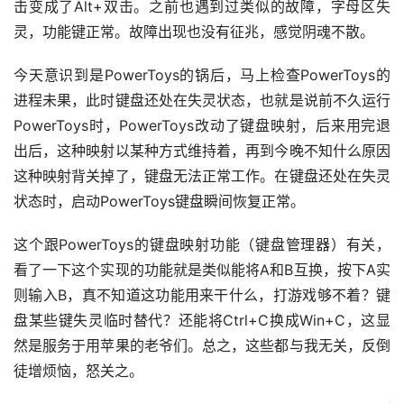
击变成了Alt+双击。之前也遇到过类似的故障，字母区失
灵，功能键正常。故障出现也没有征兆，感觉阴魂不散。
今天意识到是PowerToys的锅后，马上检查PowerToys的
进程未果，此时键盘还处在失灵状态，也就是说前不久运行
PowerToys时，PowerToys改动了键盘映射，后来用完退
出后，这种映射以某种方式维持着，再到今晚不知什么原因
这种映射背关掉了，键盘无法正常工作。在键盘还处在失灵
状态时，启动PowerToys键盘瞬间恢复正常。
这个跟PowerToys的键盘映射功能（键盘管理器）有关，
看了一下这个实现的功能就是类似能将A和B互换，按下A实
则输入B，真不知道这功能用来干什么，打游戏够不着？键
盘某些键失灵临时替代？还能将Ctrl+C换成Win+C，这显
然是服务于用苹果的老爷们。总之，这些都与我无关，反倒
徒增烦恼，怒关之。