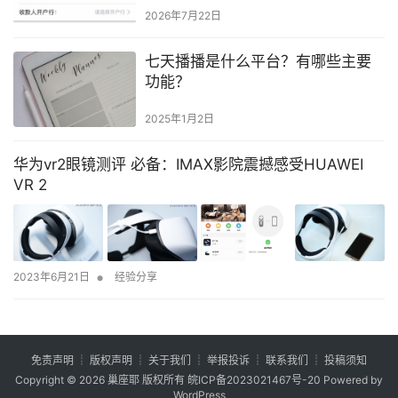
2026年7月22日
七天播播是什么平台？有哪些主要
功能？
2025年1月2日
华为vr2眼镜测评 必备：IMAX影院震撼感受HUAWEI
VR 2
•
2023年6月21日
经验分享
免责声明
┊
版权声明
┊
关于我们
┊
举报投诉
┊
联系我们
┊
投稿须知
Copyright © 2026
巢座耶
版权所有
皖ICP备2023021467号-20
Powered by
WordPress