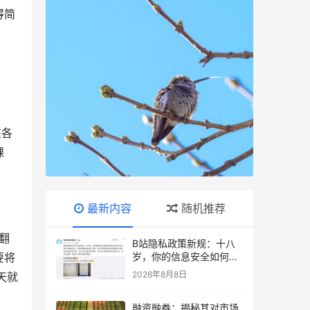
得简
在各
课
最新内容
随机推荐
翻
B站隐私政策新规：十八
要将
岁，你的信息安全如何自
守？
2026年8月8日
天就
融资融券：揭秘其对市场