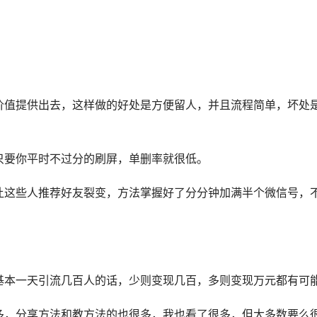
价值提供出去，这样做的好处是方便留人，并且流程简单，坏处
只要你平时不过分的刷屏，单删率就很低。
让这些人推荐好友裂变，方法掌握好了分分钟加满半个微信号，
基本一天引流几百人的话，少则变现几百，多则变现万元都有可
多，分享方法和教方法的也很多，我也看了很多，但大多数要么