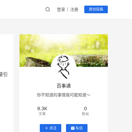
登录
注册
原创投稿
是引
百事通
你不知道的事情我可能知道～
9.3K
0
文章
粉丝
关注
私信