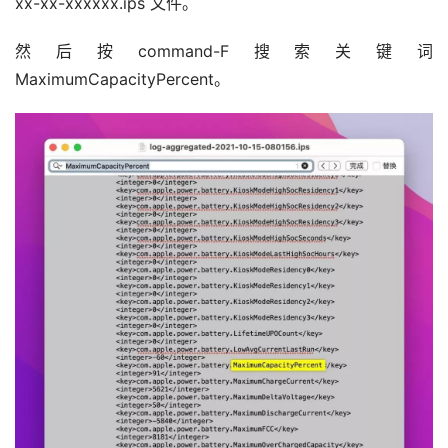
xx-xx-xxxxxx.ips 文件。
然后按command-F搜索关键词
MaximumCapacityPercent。