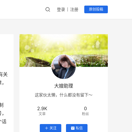
登录
注册
原创投稿
有关
章，
大嫂助理
这家伙太懒，什么都没有留下～
制
2.9K
0
号，
文章
粉丝
个话
关注
私信