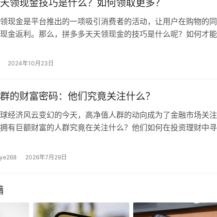
天领现金技巧是什么？如何领取更多？
领现金是平台推出的一项吸引消费者的活动，让用户在购物的同
现金返利。那么，拼多多天天领现金的技巧是什么呢？如何才能
现金呢？以下是一些实用的技巧和建议。 首先，了解活动规则
几个基本的操作步骤： 关注活动更新：拼多多平台会不定期更
2024年10月23日
动，因此要时刻关注最新的活动信息，了解活动规则的变化。 
登录…
群的财富密码：他们究竟关注什么？
球经济风云变幻的今天，高净值人群的动向成为了金融市场关注
拥有巨额财富的人群究竟在关注什么？他们如何在投资理财中寻
让我们一起揭开这层神秘的面纱。段落一：【高净值人群的投资
人群的投资偏好日益多元化，他们不再局限于传统的股票、债券
ye268
2026年7月29日
而是将目光投向了更多元化的投资领域，据最新数据显示，超过
净值人群将资产配置分散于全球多个国家和地区，以分散风
籍