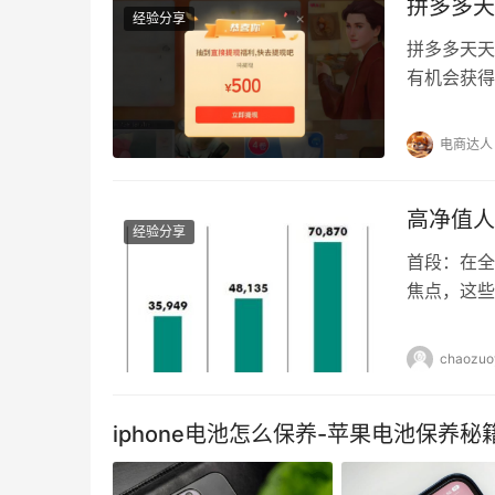
拼多多天
经验分享
拼多多天天
有机会获得
取到更多的
键。以下是
电商达人
天领现金活
签到：每天
高净值人
经验分享
首段：在全
焦点，这些
新的机遇？
好】高净值
chaozuo
金融产品，
70%的高
iphone电池怎么保养-苹果电池保养秘