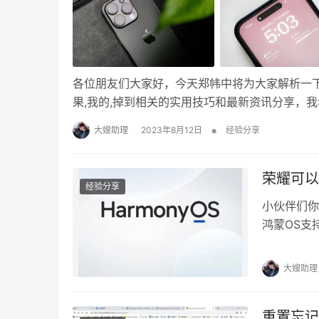
各位朋友们大家好，今天郑帏中将为大家解析一下i
果,我的,掉到相关的实用技巧和最新资讯分享，
领域。 去年首发购入的 1TB 皇帝版 iPhone 1
•
大嫂助理
2023年8月12日
经验分享
2 充…
荣耀可以
经验分享
小伙伴们你
鸿蒙OS支
实用干货和
这些技巧。
大嫂助理
夸得最多的
耀手机可…
重置忘记