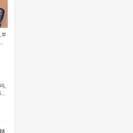
,苹
个
 天
吗,
系列
握
被
荣
的技