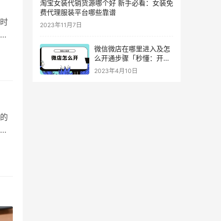
淘宝女装代销货源哪个好 新手必看：女装免
费代理服装平台哪些靠谱
时
2023年11月7日
领
是关
微信微店在哪里进入及怎
么开通步骤「秒懂：开通
新天
微信小程序卖东西流程」
2023年4月10日
每日
的
找
偏
等