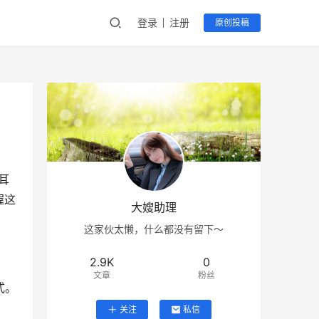
登录
注册
原创投稿
耳
握这
大嫂助理
这家伙太懒，什么都没有留下～
2.9K
0
文章
粉丝
式。
关注
私信