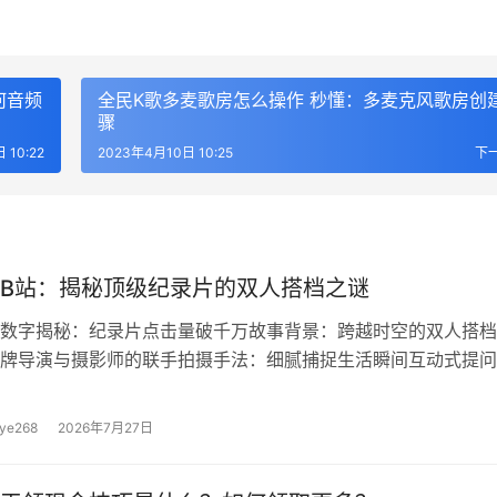
何音频
全民K歌多麦歌房怎么操作 秒懂：多麦克风歌房创
骤
 10:22
2023年4月10日 10:25
下
B站：揭秘顶级纪录片的双人搭档之谜
数字揭秘：纪录片点击量破千万故事背景：跨越时空的双人搭档
牌导演与摄影师的联手拍摄手法：细腻捕捉生活瞬间互动式提问
纪录片的双人搭档？在信息爆炸的时代，纪录片作为记录历史、
体，越来越受到广大观众的喜爱，而日本作为纪录片制作的强国
ye268
2026年7月27日
球范围内都有着极高的口碑，近日，一部名为《双人奇缘》的纪
引发了热议，这部被誉为日本顶级纪录片的佳作，究竟有