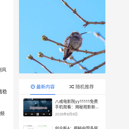
刮风
最新内容
随机推荐
戴稳
八戒电影院yy11111免费
手机观看：揭秘观影新趋
势，你准备好了吗？
对频
2026年8月9日
。
创业板A：揭秘中国多层