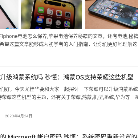
phone电池怎么保养,苹果电池保养秘籍的文章，还有电池,秘籍
我希望这篇文章能够成为初学者的入门指南，让你们更好地理解这
4 Pro Max 目前电池容量还剩 99% 续航表现也非常给力，基本上 3
升级鸿蒙系统吗 秒懂：鸿蒙OS支持荣耀这些机型
们好，今天尤桂华要和大家一起探讨一下荣耀可以升级鸿蒙系统
持荣耀这些机型的主题，还有关于荣耀,鸿蒙,机型,系统,华为等一
技巧分享，无论谁都有学习的机会，只要努力认真学习，就能掌
 相信大家都知道华为的鸿蒙OS系统发布至今，一直广受好评，
2023年4月24日
就是老机器升级完鸿蒙系统后流畅度大幅提升，体验感好。那么
的 Microsoft 帐户密码 秒懂：系统密码重新设置