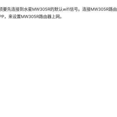
要先连接到水星MW305R的默认wifi信号。连接MW305R路
PP，来设置MW305R路由器上网。