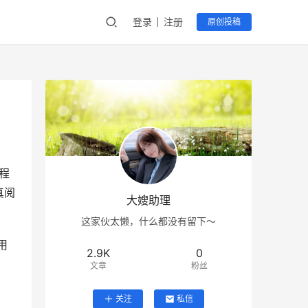
登录
注册
原创投稿
程
真阅
大嫂助理
这家伙太懒，什么都没有留下～
用
2.9K
0
文章
粉丝
关注
私信