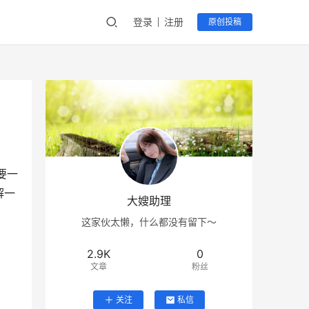
登录
注册
原创投稿
要一
解一
大嫂助理
这家伙太懒，什么都没有留下～
。
2.9K
0
文章
粉丝
关注
私信