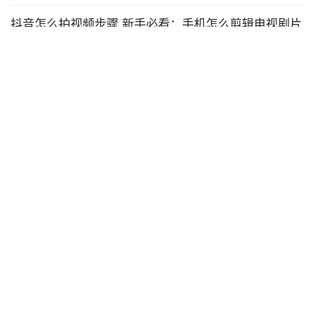
抖音怎么拍视频步骤 新手必看：手机怎么剪辑电视剧片
段
•
2023年6月30日
百科
疫情逾期怎么办「秒懂：2021年信
用卡逾期新法规」
2022年12月16日
小生意赚大钱项目有哪些 详细讲解：万元创业小项目推
荐