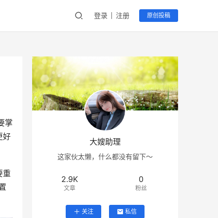
登录
注册
原创投稿
要掌
更好
大嫂助理
这家伙太懒，什么都没有留下～
要重
2.9K
0
置
文章
粉丝
关注
私信