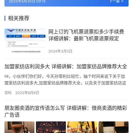
2023年5月30日 09:16
下一篇
相关推荐
网上订的飞机票退票扣多少手续费
详细讲解：最新飞机票退票规定
2024年3月5日
加盟家纺店利润多大 详细讲解：加盟家纺品牌推荐大全
HI，小伙伴们你们好，今天孙常利比较忙，抽个时间来说下关于加
盟家纺店利润多大,加盟家纺品牌推荐大全，以及关于加盟家纺店这
些一系列的精品相关干货，既然来了就别走了，好好的静下心把这
百科
2023年6月6日
篇文章阅读完相信你会有一定的收获哦！ 一、形象 橱窗展示、店内
陈列、店头及POP等。运营好的专卖店至少2个月更换一次橱窗展
朋友圈卖酒的宣传语怎么写 详细讲解：微商卖酒的精彩
示，每次包含一个主题。店内的陈列展示也需要与橱窗展示主题一
广告语
致…