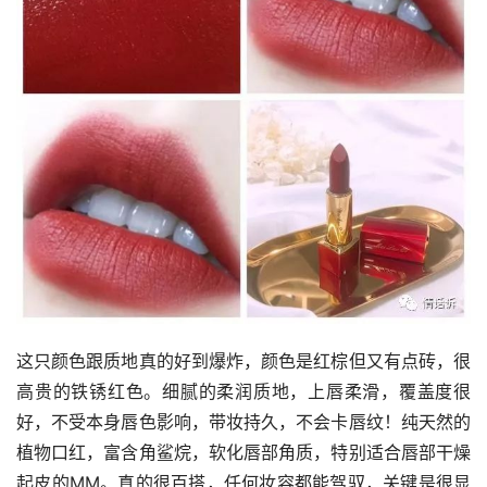
这只颜色跟质地真的好到爆炸，颜色是红棕但又有点砖，很
高贵的铁锈红色。细腻的柔润质地，上唇柔滑，覆盖度很
好，不受本身唇色影响，带妆持久，不会卡唇纹！纯天然的
植物口红，富含角鲨烷，软化唇部角质，特别适合唇部干燥
起皮的MM。真的很百搭，任何妆容都能驾驭，关键是很显