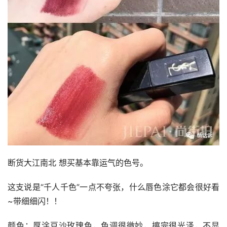
断货大江南北 想买基本靠运气的色号。
这支说是“千人千色”一点不夸张，什么唇色涂它都会很好看
~带细细闪！！
颜色：厚涂豆沙玫瑰色，色调很微妙，擦完很光泽，不显