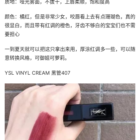
质地：哑光雾面，不拔干，上唇柔顺，饱和度高
颜色：橘红，但是非常少女，咬唇看上去有点珊瑚色，真的
很显白，而且带有红调的橙色，牙齿不够白的宝宝们也不需
要担心
一到夏天就可以把这只拿出来用，厚涂红调多一些，可以随
意转换风格，可御姐可萝莉。
YSL VINYL CREAM 黑管407