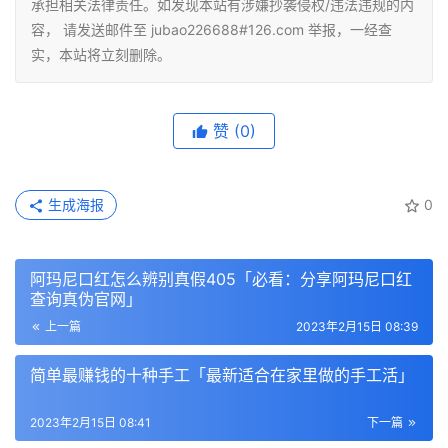
承担相关法律责任。如发现本站有涉嫌抄袭侵权/违法违规的内
容， 请发送邮件至 jubao226688#126.com 举报，一经查
实，本站将立刻删除。
赞
(0)
生成海报
0
阿玛尼口红怎么辨别真假405「必看：分享阿玛尼口红
查询真伪官网」
上一篇
2023年2月15日 08:39
简单最赚钱的十种手工「最新适合在家里做的手工活」
2023年2月15日 08:41
下一篇