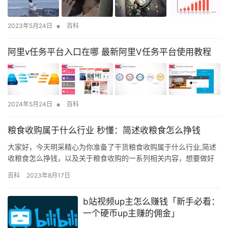
•
2023年5月24日
百科
阿里v任务平台入口在哪 最新阿里V任务平台使用教程
•
2024年5月24日
百科
粮食收购属于什么行业 秒懂：简述收粮食怎么挣钱
大家好，今天明采精心为你准备了干货粮食收购属于什么行业,简述
收粮食怎么挣钱，以及关于粮食收购的一系列相关内容，想要做好
首先一定要把基本功练好了，否者是很难持续提升的。 今年粮食市
百科
2023年8月17日
场交易情况如何，丰收后的粮食怎么卖，种粮食的农民收获又如
何？ 粮食收购价格稳中有涨 稻谷、小麦、玉米三大主粮价格的收购
b站视频up主怎么赚钱「新手必看：
价格均有上涨。今日（10月27日），国家粮食和物资储备局粮食储
一个硬币up主赚的佣金」
备…