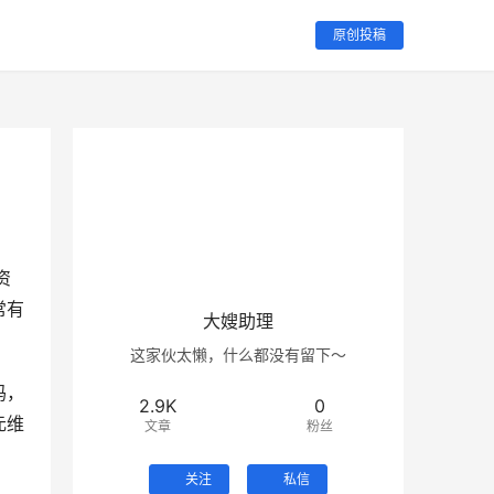
原创投稿
资
常有
大嫂助理
这家伙太懒，什么都没有留下～
码，
2.9K
0
元维
文章
粉丝
关注
私信