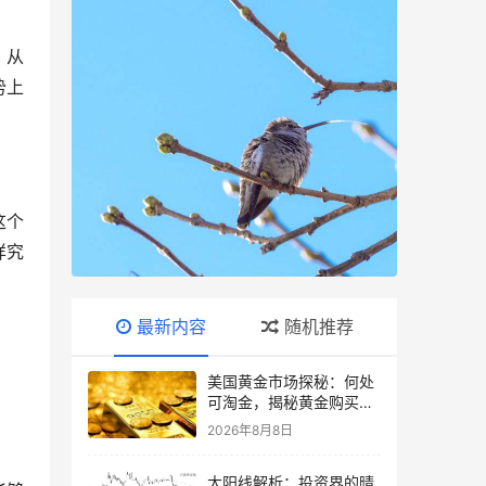
，从
势上
这个
样究
最新内容
随机推荐
美国黄金市场探秘：何处
可淘金，揭秘黄金购买指
南
2026年8月8日
大阳线解析：投资界的晴