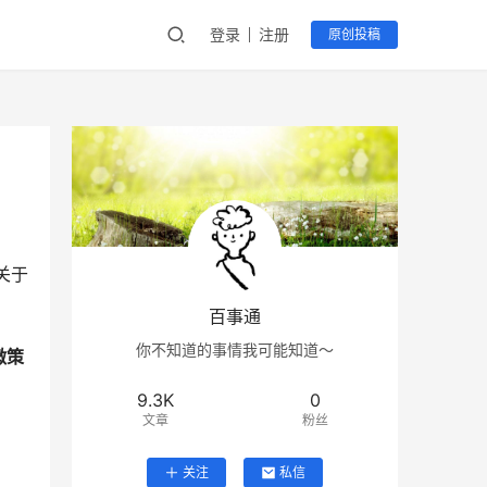
登录
注册
原创投稿
关于
百事通
你不知道的事情我可能知道～
微策
9.3K
0
文章
粉丝
关注
私信