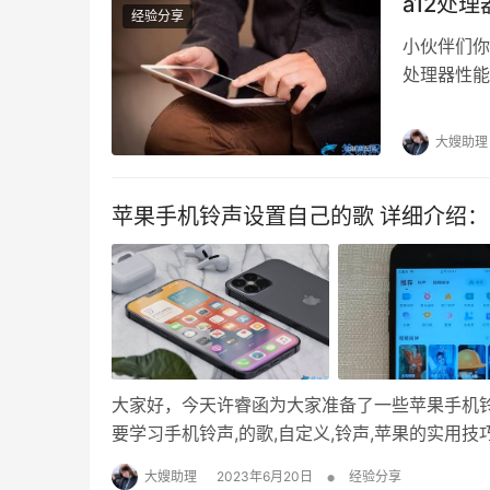
a12处
经验分享
小伙伴们你
处理器性能
货分享吗？
习。 苹果目
大嫂助理
iPad P
苹果手机铃声设置自己的歌 详细介绍：i
大家好，今天许睿函为大家准备了一些苹果手机铃声
要学习手机铃声,的歌,自定义,铃声,苹果的实
很多有用的信息，建议认真阅读。 我们经常看
•
大嫂助理
2023年6月20日
经验分享