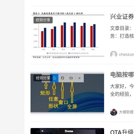
机来看，之所以出现这种情况，是因为很多人不
兴业证券
经验分享
文章目录：
务：打造核
万变的中国
前列，它就
chaozuo
展的呢？让
证券公司，
电脑按哪
经验分享
大家好，今
全的经验，
将分享在这
知道怎么在
大嫂助理
容易使用，让
OTA升