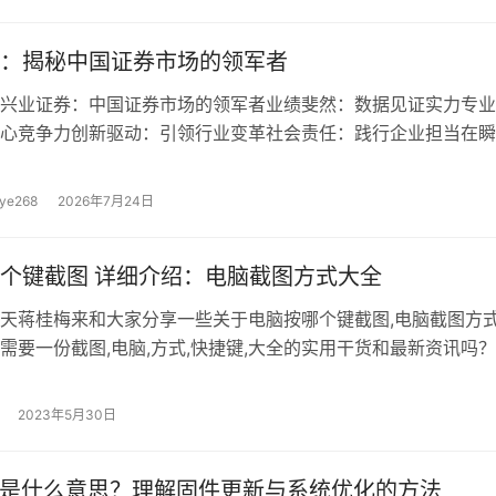
…
：揭秘中国证券市场的领军者
兴业证券：中国证券市场的领军者业绩斐然：数据见证实力专业
心竞争力创新驱动：引领行业变革社会责任：践行企业担当在瞬
证券市场，有一家券商始终以其卓越的业绩和专业的服务稳居行
是兴业证券，兴业证券究竟有何独特之处？它又是如何引领行业
ye268
2026年7月24日
我们一探究竟。兴业证券：中国证券市场的领军者作为一家综合
兴业证券自成立以来，始终秉持“专业、创新、共赢”的
个键截图 详细介绍：电脑截图方式大全
天蒋桂梅来和大家分享一些关于电脑按哪个键截图,电脑截图方
需要一份截图,电脑,方式,快捷键,大全的实用干货和最新资讯吗
个领域学习和实践中的经验，希望对你有所帮助。 很多朋友还
电脑上截图，今天就给大家带来这3个电脑截图快捷键，它们真
2023年5月30日
我们来看看。 方法一：Win+Shift+S 这个快捷键是Win…
级是什么意思？理解固件更新与系统优化的方法