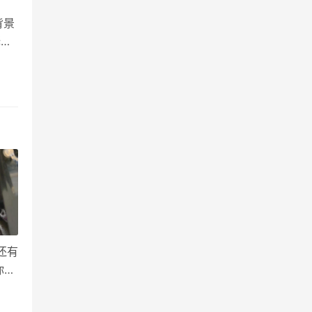
背景
释
级
需使
还有
你有