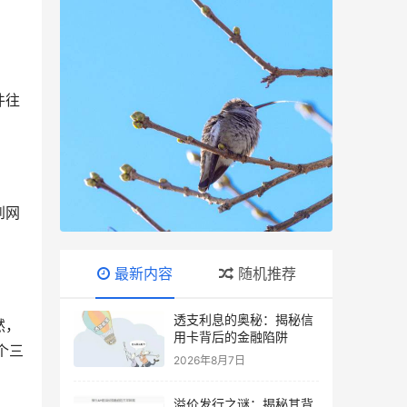
件往
到网
最新内容
随机推荐
透支利息的奥秘：揭秘信
然，
用卡背后的金融陷阱
个三
2026年8月7日
溢价发行之谜：揭秘其背