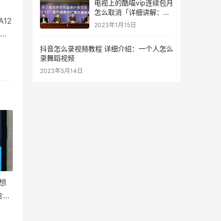
电视上的酷喵vip连续包月
怎么取消「详细讲解：手
12
机取消酷喵自动续费步
2023年1月15日
骤」
和干
抖音怎么录视频教程 详细介绍：一个人怎么
录舞蹈视频
ni和
2023年5月14日
想
含了
手