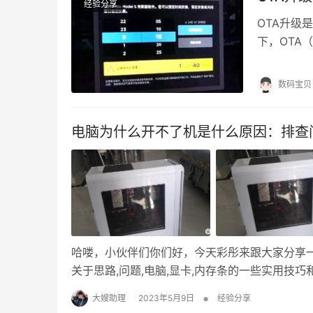
经验分享
OTA升级
下，OTA（
OTA升级
OTA升级
数码宝贝
用数据线将
电脑为什么开不了机是什么原因：排查
哈喽，小伙伴们你们好，今天彩彤来跟大家分享
关于思路,问题,电脑,显卡,内存条的一些实用
所帮助。 创作立场声明：站在一个普通消费者
•
大嫂助理
2023年5月9日
经验分享
系。如果您觉得我整理的资料、建议、经验对您