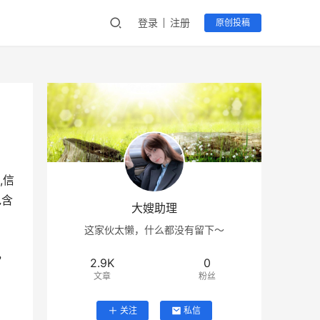
登录
注册
原创投稿
,信
包含
大嫂助理
这家伙太懒，什么都没有留下～
，
2.9K
0
文章
粉丝
关注
私信