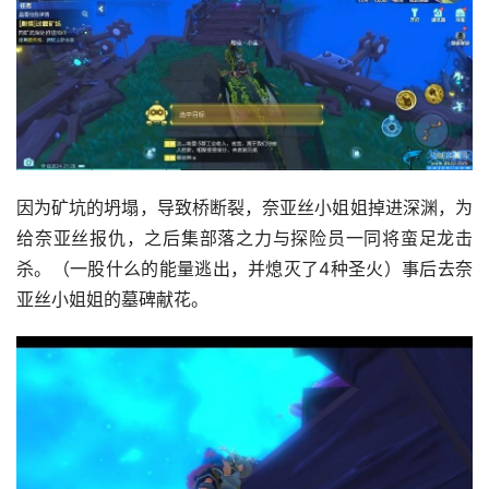
因为矿坑的坍塌，导致桥断裂，奈亚丝小姐姐掉进深渊，为
给奈亚丝报仇，之后集部落之力与探险员一同将蛮足龙击
杀。（一股什么的能量逃出，并熄灭了4种圣火）事后去奈
亚丝小姐姐的墓碑献花。