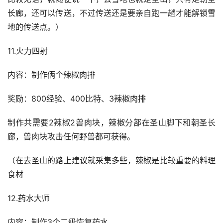
长廊，还可以传送，不过传送还是要亲自跑一趟才能解锁雪
地的传送点。）
11.火力四射
内容：制作俩个辣椒肉排
奖励：800经验、400比特、3辣椒肉排
制作共需要2辣椒2兽肉块，辣椒分部在圣山脚下和朝圣长
廊，兽肉块攻击任何野兽都可获得。
（在去圣山的路上建议就采集多些，辣椒是比较重要的料理
食材
12.药水大师
内容：制作3个二级恢复药水