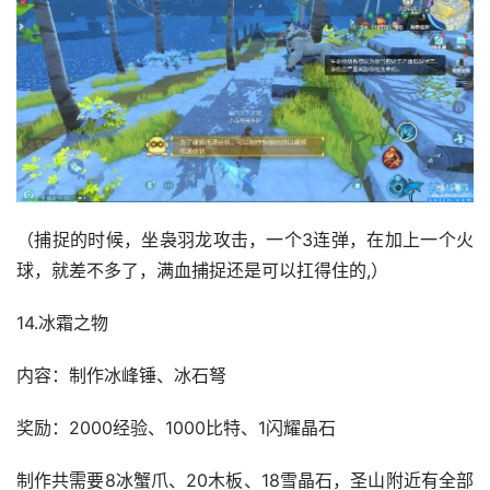
（捕捉的时候，坐袅羽龙攻击，一个3连弹，在加上一个火
球，就差不多了，满血捕捉还是可以扛得住的,）
14.冰霜之物
内容：制作冰峰锤、冰石弩
奖励：2000经验、1000比特、1闪耀晶石
制作共需要8冰蟹爪、20木板、18雪晶石，圣山附近有全部