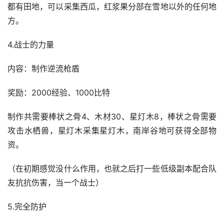
都有田地，可以采集西瓜，红浆果分部在雪地以外的任何地
方。
4.战士的力量
内容：制作逆流枪盾
奖励：2000经验、1000比特
制作共需要棒状之骨4、木材30、星灯木8，棒状之骨需要
攻击水栖兽，星灯木采集星灯木，南岸谷地可获得全部物
资。
（在初期感觉没什么作用，也就之后打一些低级副本配合队
友抗抗伤害，当一个战士）
5.完全防护