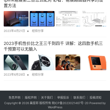
置方法
•
2023年4月21日
经验分享
2023手机性价比之王三千到四千 详解：这四款手机三
千预算可以无脑入
•
2023年6月29日
经验分享
免责声明
┊
版权声明
┊
关于我们
┊
举报投诉
┊
联系我们
┊
投稿须知
Copyright © 2026
巢座耶
版权所有
皖ICP备2023021467号-20
Powered by
WordPress