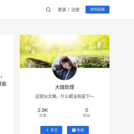
登录
注册
原创投稿
题，
就能
大嫂助理
这家伙太懒，什么都没有留下～
2.9K
0
文章
粉丝
关注
私信