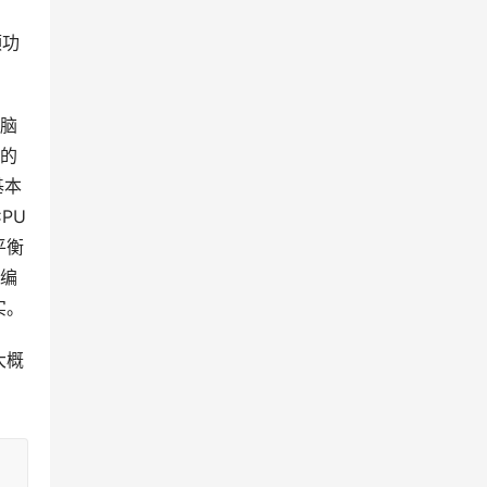
频功
电脑
脑的
基本
PU
平衡
小编