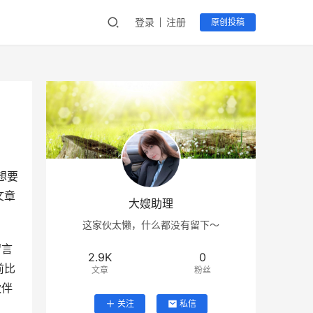
登录
注册
原创投稿
想要
文章
大嫂助理
这家伙太懒，什么都没有留下～
留言
2.9K
0
前比
文章
粉丝
伙伴
关注
私信