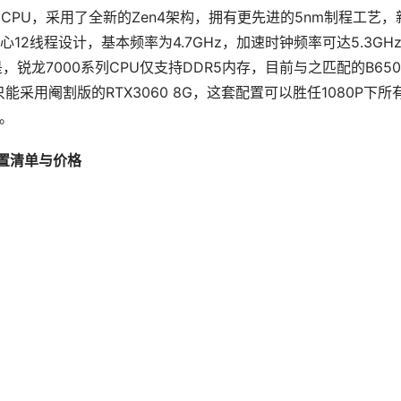
级别的CPU，采用了全新的Zen4架构，拥有更先进的5nm制程工艺，
2线程设计，基本频率为4.7GHz，加速时钟频率可达5.3GH
，锐龙7000系列CPU仅支持DDR5内存，目前与之匹配的B65
用阉割版的RTX3060 8G，这套配置可以胜任1080P下所
。
机配置清单与价格